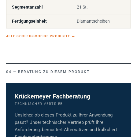
Segmentanzahl
21 St.
Fertigungseinheit
Diamantscheiben
ALLE SCHLEIFSCHEIBE PRODUKTE
→
BERATUNG ZU DIESEM PRODUKT
Krückemeyer Fachberatung
TECHNISCHER VERTRIEB
Unsicher, ob dieses Produkt zu Ihrer Anwendung
passt? Unser technischer Vertrieb prüft Ihre
Anforderung, bemustert Alternativen und kalkuliert
Sonderanfertigungen.