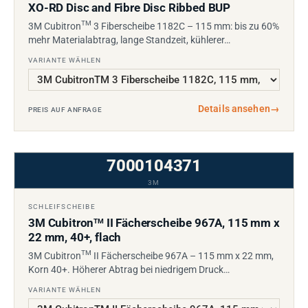
XO-RD Disc and Fibre Disc Ribbed BUP
TM
3M Cubitron
3 Fiberscheibe 1182C – 115 mm: bis zu 60%
mehr Materialabtrag, lange Standzeit, kühlerer…
VARIANTE WÄHLEN
Details ansehen
→
PREIS AUF ANFRAGE
7000104371
3M
SCHLEIFSCHEIBE
3M Cubitron
II Fächerscheibe 967A, 115 mm x
TM
22 mm, 40+, flach
TM
3M Cubitron
II Fächerscheibe 967A – 115 mm x 22 mm,
Korn 40+. Höherer Abtrag bei niedrigem Druck…
VARIANTE WÄHLEN