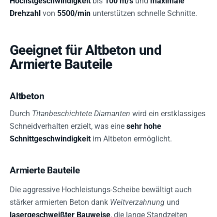
Höchstgeschwindigkeit
bis
100 m/s
und
maximale
Drehzahl
von
5500/min
unterstützen schnelle Schnitte.
Geeignet für Altbeton und
Armierte Bauteile
Altbeton
Durch
Titanbeschichtete Diamanten
wird ein erstklassiges
Schneidverhalten erzielt, was eine
sehr hohe
Schnittgeschwindigkeit
im Altbeton ermöglicht.
Armierte Bauteile
Die aggressive Hochleistungs-Scheibe bewältigt auch
stärker armierten Beton dank
Weitverzahnung
und
lasergeschweißter Bauweise
, die lange Standzeiten