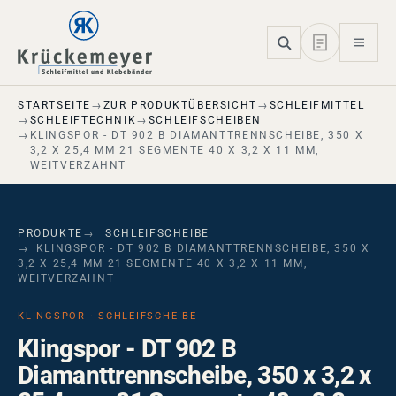
Skip to main navigation
Skip to main content
Skip to page footer
STARTSEITE
ZUR PRODUKTÜBERSICHT
SCHLEIFMITTEL
SCHLEIFTECHNIK
SCHLEIFSCHEIBEN
KLINGSPOR - DT 902 B DIAMANTTRENNSCHEIBE, 350 X
3,2 X 25,4 MM 21 SEGMENTE 40 X 3,2 X 11 MM,
WEITVERZAHNT
PRODUKTE
SCHLEIFSCHEIBE
KLINGSPOR - DT 902 B DIAMANTTRENNSCHEIBE, 350 X
3,2 X 25,4 MM 21 SEGMENTE 40 X 3,2 X 11 MM,
WEITVERZAHNT
KLINGSPOR · SCHLEIFSCHEIBE
Klingspor - DT 902 B
Diamanttrennscheibe, 350 x 3,2 x