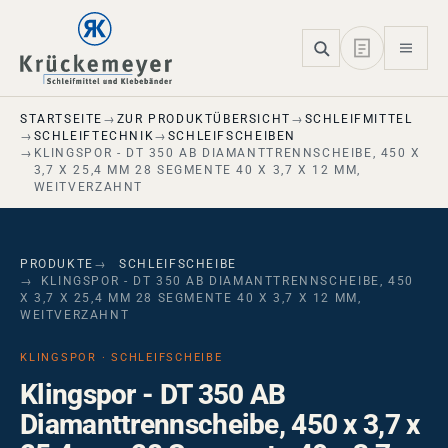
Skip to main navigation
Skip to main content
Skip to page footer
STARTSEITE
ZUR PRODUKTÜBERSICHT
SCHLEIFMITTEL
SCHLEIFTECHNIK
SCHLEIFSCHEIBEN
KLINGSPOR - DT 350 AB DIAMANTTRENNSCHEIBE, 450 X
3,7 X 25,4 MM 28 SEGMENTE 40 X 3,7 X 12 MM,
WEITVERZAHNT
PRODUKTE
SCHLEIFSCHEIBE
KLINGSPOR - DT 350 AB DIAMANTTRENNSCHEIBE, 450
X 3,7 X 25,4 MM 28 SEGMENTE 40 X 3,7 X 12 MM,
WEITVERZAHNT
KLINGSPOR · SCHLEIFSCHEIBE
Klingspor - DT 350 AB
Diamanttrennscheibe, 450 x 3,7 x