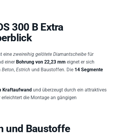
DS 300 B Extra
berblick
st eine
zweireihig gelötete Diamantscheibe
für
d einer
Bohrung von 22,23 mm
eignet er sich
n
Beton
,
Estrich
und Baustoffen. Die
14 Segmente
em Kraftaufwand
und überzeugt durch ein attraktives
r
erleichtert die Montage an gängigen
ch und Baustoffe