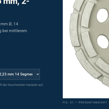
5 mm Ø, 14
 bei mittlerem
uft die Geschwister-Variante auf.
FIG. 01 — PRODUKTANSICHT