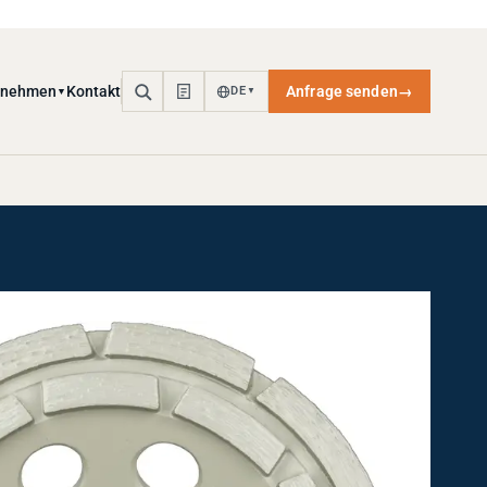
rnehmen
Kontakt
Anfrage senden
→
DE
▼
▼