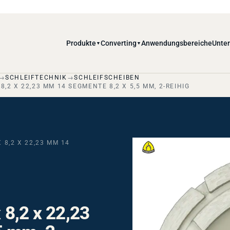
Produkte
Converting
Anwendungsbereiche
Unte
▼
▼
SCHLEIFTECHNIK
SCHLEIFSCHEIBEN
8,2 X 22,23 MM 14 SEGMENTE 8,2 X 5,5 MM, 2-REIHIG
 8,2 X 22,23 MM 14
 8,2 x 22,23
5 mm, 2-