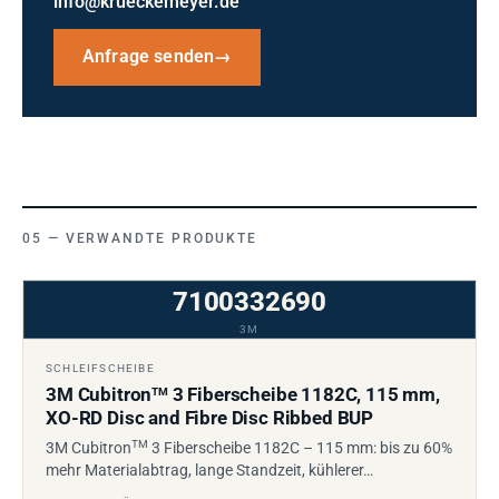
info@krueckemeyer.de
Anfrage senden
→
VERWANDTE PRODUKTE
7100332690
3M
SCHLEIFSCHEIBE
3M Cubitron
3 Fiberscheibe 1182C, 115 mm,
TM
XO-RD Disc and Fibre Disc Ribbed BUP
TM
3M Cubitron
3 Fiberscheibe 1182C – 115 mm: bis zu 60%
mehr Materialabtrag, lange Standzeit, kühlerer…