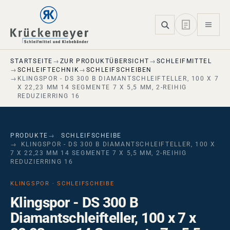
Skip to main navigation
Skip to main content
Skip to page footer
STARTSEITE
ZUR PRODUKTÜBERSICHT
SCHLEIFMITTEL
SCHLEIFTECHNIK
SCHLEIFSCHEIBEN
KLINGSPOR - DS 300 B DIAMANTSCHLEIFTELLER, 100 X 7
X 22,23 MM 14 SEGMENTE 7 X 5,5 MM, 2-REIHIG
REDUZIERRING 16
PRODUKTE
SCHLEIFSCHEIBE
KLINGSPOR - DS 300 B DIAMANTSCHLEIFTELLER, 100 X
7 X 22,23 MM 14 SEGMENTE 7 X 5,5 MM, 2-REIHIG
REDUZIERRING 16
KLINGSPOR · SCHLEIFSCHEIBE
Klingspor - DS 300 B
Diamantschleifteller, 100 x 7 x