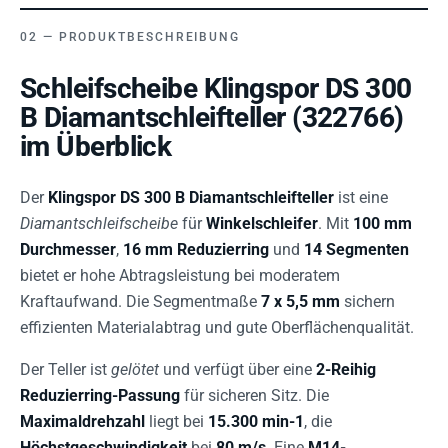
PRODUKTBESCHREIBUNG
Schleifscheibe Klingspor DS 300
B Diamantschleifteller (322766)
im Überblick
Der
Klingspor DS 300 B Diamantschleifteller
ist eine
Diamantschleifscheibe
für
Winkelschleifer
. Mit
100 mm
Durchmesser
,
16 mm Reduzierring
und
14 Segmenten
bietet er hohe Abtragsleistung bei moderatem
Kraftaufwand. Die Segmentmaße
7 x 5,5 mm
sichern
effizienten Materialabtrag und gute Oberflächenqualität.
Der Teller ist
gelötet
und verfügt über eine
2-Reihig
Reduzierring-Passung
für sicheren Sitz. Die
Maximaldrehzahl
liegt bei
15.300 min-1
, die
Höchstgeschwindigkeit
bei
80 m/s
. Eine
M14-