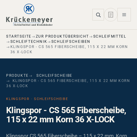
Skip to main navigation
Skip to main content
Skip to page footer
STARTSEITE
ZUR PRODUKTÜBERSICHT
SCHLEIFMITTEL
SCHLEIFTECHNIK
SCHLEIFSCHEIBEN
KLINGSPOR - CS 565 FIBERSCHEIBE, 115 X 22 MM KORN
36 X-LOCK
PRODUKTE
SCHLEIFSCHEIBE
KLINGSPOR - CS 565 FIBERSCHEIBE, 115 X 22 MM KORN
36 X-LOCK
KLINGSPOR · SCHLEIFSCHEIBE
Klingspor - CS 565 Fiberscheibe,
115 x 22 mm Korn 36 X-LOCK
Klingspor CS 565 Fiberscheibe – 115 x 22 mm, Korn