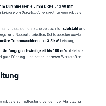
mm Durchmesser
,
4,5 mm Dicke
und
40 mm
rstärkter Kunstharz-Bindung
sorgt für eine robuste
änzend lässt sich die Scheibe auch für
Edelstahl
und
ungs- und Reparaturarbeiten, Schlossereien sowie
tionäre Trennmaschinen
mit
3-5 kW
Leistung.
er
Umfangsgeschwindigkeit bis 100 m/s
bietet sie
d gute Führung – selbst bei härteren Werkstoffen.
itung
eine robuste Schnittleistung bei geringer Abnutzung
turarbeiten sowie Bauanwendungen.