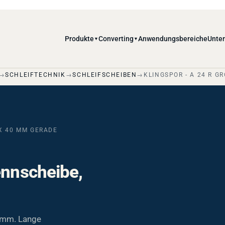
Produkte
Converting
Anwendungsbereiche
Unte
▼
▼
SCHLEIFTECHNIK
SCHLEIFSCHEIBEN
KLINGSPOR - A 24 R G
X 40 MM GERADE
ennscheibe,
0 mm. Lange