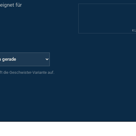
eignet für
K
uft die Geschwister-Variante auf.