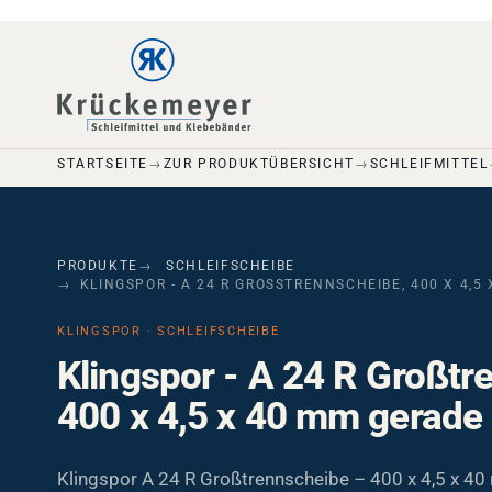
Skip to main navigation
Skip to main content
Skip to page footer
STARTSEITE
ZUR PRODUKTÜBERSICHT
SCHLEIFMITTEL
PRODUKTE
SCHLEIFSCHEIBE
KLINGSPOR - A 24 R GROSSTRENNSCHEIBE, 400 X 4,5 
KLINGSPOR · SCHLEIFSCHEIBE
Klingspor - A 24 R Großtr
400 x 4,5 x 40 mm gerade
Klingspor A 24 R Großtrennscheibe – 400 x 4,5 x 4