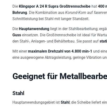
Die
Klingspor A 24 R Supra Großtrennscheibe
hat
400 
Bohrung
. Die Kombination aus
Korund-Korn
auf
faserve
Schnittleistung bei Stahl mit langer Standzeit.
Die
Hauptanwendung
liegt in der Stahlbearbeitung; erg
Guss
einsetzen. Die Großtrennscheibe ist ideal für Wart
den Stahl-, Anlagen- und Behälterbau. Sie passt auf
sta
Mit einer
maximalen Drehzahl von 4.800 min-1
und ein
eine ausgewogene Abtragsleistung, geringe Vibration un
Geeignet für Metallbearbe
Stahl
Hauptanwendungsgebiet ist
Stahl
; die Scheibe liefert 
und langer Standzeit – ideal für Wartungs- und Repara