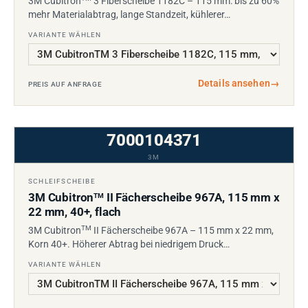
3M Cubitron
3 Fiberscheibe 1182C – 115 mm: bis zu 60%
mehr Materialabtrag, lange Standzeit, kühlerer…
VARIANTE WÄHLEN
Details ansehen
→
PREIS AUF ANFRAGE
7000104371
3M
SCHLEIFSCHEIBE
3M Cubitron
II Fächerscheibe 967A, 115 mm x
TM
22 mm, 40+, flach
TM
3M Cubitron
II Fächerscheibe 967A – 115 mm x 22 mm,
Korn 40+. Höherer Abtrag bei niedrigem Druck…
VARIANTE WÄHLEN