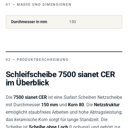
MASSE UND DIMENSIONEN
Durchmesser in mm
150
PRODUKTBESCHREIBUNG
Schleifscheibe 7500 sianet CER
im Überblick
Die
7500 sianet CER
ist eine
Siafast Scheiben
Netzscheibe
mit Durchmesser
150 mm
und
Korn 80
. Die
Netzstruktur
ermöglicht staubfreies Arbeiten und hohe Abtragsleistung;
das
keramische Korn
sorgt für lange Standzeit. Die
Scheibe ist
Scheibe ohne Loch
(Lochung) und gehört zur