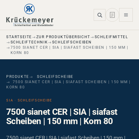
Skip to main navigation
Skip to main content
Skip to page footer
STARTSEITE
ZUR PRODUKTÜBERSICHT
SCHLEIFMITTEL
SCHLEIFTECHNIK
SCHLEIFSCHEIBEN
7500 SIANET CER | SIA | SIAFAST SCHEIBEN | 150 MM |
KORN 80
PRODUKTE
SCHLEIFSCHEIBE
7500 SIANET CER | SIA | SIAFAST SCHEIBEN | 150 MM |
KORN 80
SIA · SCHLEIFSCHEIBE
7500 sianet CER | SIA | siafast
Scheiben | 150 mm | Korn 80
7500 sianet CER | SIA | siafast Scheiben | 150 mm |