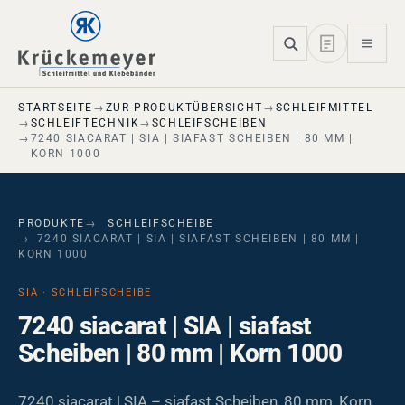
Skip to main navigation
Skip to main content
Skip to page footer
STARTSEITE
ZUR PRODUKTÜBERSICHT
SCHLEIFMITTEL
SCHLEIFTECHNIK
SCHLEIFSCHEIBEN
7240 SIACARAT | SIA | SIAFAST SCHEIBEN | 80 MM |
KORN 1000
PRODUKTE
SCHLEIFSCHEIBE
7240 SIACARAT | SIA | SIAFAST SCHEIBEN | 80 MM |
KORN 1000
SIA · SCHLEIFSCHEIBE
7240 siacarat | SIA | siafast
Scheiben | 80 mm | Korn 1000
7240 siacarat | SIA – siafast Scheiben, 80 mm, Korn