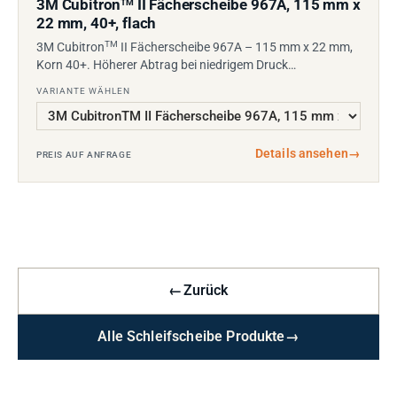
3M Cubitron
II Fächerscheibe 967A, 115 mm x
TM
22 mm, 40+, flach
TM
3M Cubitron
II Fächerscheibe 967A – 115 mm x 22 mm,
Korn 40+. Höherer Abtrag bei niedrigem Druck…
VARIANTE WÄHLEN
Details ansehen
→
PREIS AUF ANFRAGE
←
Zurück
Alle Schleifscheibe Produkte
→