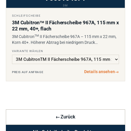
3M
SCHLEIFSCHEIBE
3M Cubitron
II Fächerscheibe 967A, 115 mm x
TM
22 mm, 40+, flach
TM
3M Cubitron
II Fächerscheibe 967A – 115 mm x 22 mm,
Korn 40+. Höherer Abtrag bei niedrigem Druck…
VARIANTE WÄHLEN
Details ansehen
→
PREIS AUF ANFRAGE
←
Zurück