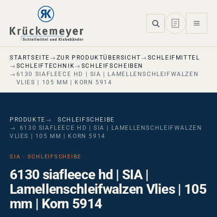
Skip to main navigation
Skip to main content
Skip to page footer
STARTSEITE
ZUR PRODUKTÜBERSICHT
SCHLEIFMITTEL
SCHLEIFTECHNIK
SCHLEIFSCHEIBEN
6130 SIAFLEECE HD | SIA | LAMELLENSCHLEIFWALZEN
VLIES | 105 MM | KORN 5914
PRODUKTE
SCHLEIFSCHEIBE
6130 SIAFLEECE HD | SIA | LAMELLENSCHLEIFWALZEN
VLIES | 105 MM | KORN 5914
SIA · SCHLEIFSCHEIBE
6130 siafleece hd | SIA |
Lamellenschleifwalzen Vlies | 105
mm | Korn 5914