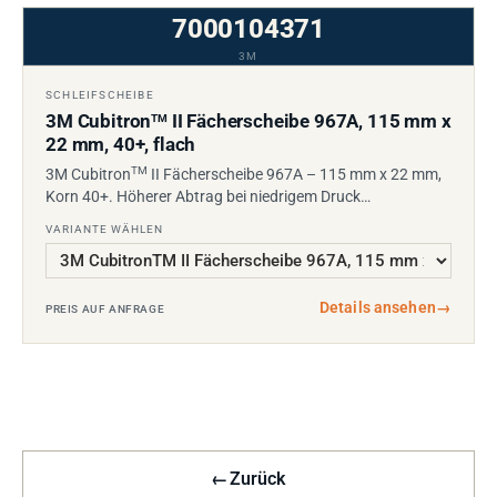
7000104371
3M
SCHLEIFSCHEIBE
3M Cubitron
II Fächerscheibe 967A, 115 mm x
TM
22 mm, 40+, flach
TM
3M Cubitron
II Fächerscheibe 967A – 115 mm x 22 mm,
Korn 40+. Höherer Abtrag bei niedrigem Druck…
VARIANTE WÄHLEN
Details ansehen
→
PREIS AUF ANFRAGE
←
Zurück