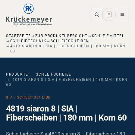
Skip to main navigation
Skip to main content
Skip to page footer
STARTSEITE
ZUR PRODUKTÜBERSICHT
SCHLEIFMITTEL
SCHLEIFTECHNIK
SCHLEIFSCHEIBEN
4819 SIARON 8 | SIA | FIBERSCHEIBEN | 180 MM | KORN
60
PRODUKTE
SCHLEIFSCHEIBE
4819 SIARON 8 | SIA | FIBERSCHEIBEN | 180 MM | KORN
60
SIA · SCHLEIFSCHEIBE
4819 siaron 8 | SIA |
Fiberscheiben | 180 mm | Korn 60
Schleifscheibe Sia 4819 siaron 8 – Fiberscheibe 180