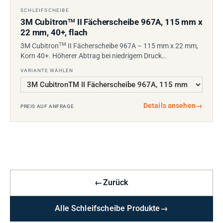
SCHLEIFSCHEIBE
3M Cubitron
II Fächerscheibe 967A, 115 mm x
TM
22 mm, 40+, flach
TM
3M Cubitron
II Fächerscheibe 967A – 115 mm x 22 mm,
Korn 40+. Höherer Abtrag bei niedrigem Druck…
VARIANTE WÄHLEN
Details ansehen
→
PREIS AUF ANFRAGE
←
Zurück
Alle Schleifscheibe Produkte
→