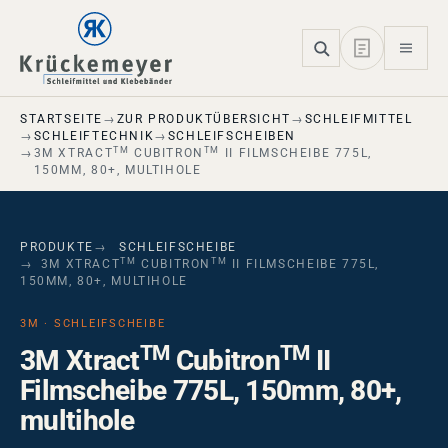
Skip to main navigation
Skip to main content
Skip to page footer
STARTSEITE
ZUR PRODUKTÜBERSICHT
SCHLEIFMITTEL
SCHLEIFTECHNIK
SCHLEIFSCHEIBEN
TM
TM
3M XTRACT
CUBITRON
II FILMSCHEIBE 775L,
150MM, 80+, MULTIHOLE
PRODUKTE
SCHLEIFSCHEIBE
TM
TM
3M XTRACT
CUBITRON
II FILMSCHEIBE 775L,
150MM, 80+, MULTIHOLE
3M · SCHLEIFSCHEIBE
TM
TM
3M Xtract
Cubitron
II
Filmscheibe 775L, 150mm, 80+,
multihole