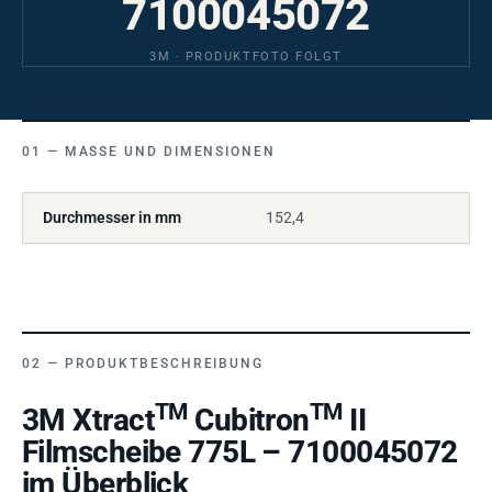
7100045072
3M · PRODUKTFOTO FOLGT
MASSE UND DIMENSIONEN
Durchmesser in mm
152,4
PRODUKTBESCHREIBUNG
TM
TM
3M Xtract
Cubitron
II
Filmscheibe 775L – 7100045072
im Überblick