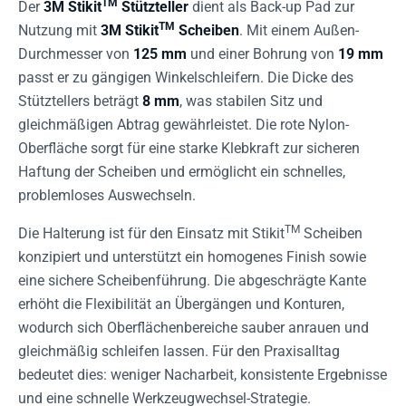
TM
Der
3M Stikit
Stützteller
dient als Back-up Pad zur
TM
Nutzung mit
3M Stikit
Scheiben
. Mit einem Außen-
Durchmesser von
125 mm
und einer Bohrung von
19 mm
passt er zu gängigen Winkelschleifern. Die Dicke des
Stütztellers beträgt
8 mm
, was stabilen Sitz und
gleichmäßigen Abtrag gewährleistet. Die rote Nylon-
Oberfläche sorgt für eine starke Klebkraft zur sicheren
Haftung der Scheiben und ermöglicht ein schnelles,
problemloses Auswechseln.
TM
Die Halterung ist für den Einsatz mit Stikit
Scheiben
konzipiert und unterstützt ein homogenes Finish sowie
eine sichere Scheibenführung. Die abgeschrägte Kante
erhöht die Flexibilität an Übergängen und Konturen,
wodurch sich Oberflächenbereiche sauber anrauen und
gleichmäßig schleifen lassen. Für den Praxisalltag
bedeutet dies: weniger Nacharbeit, konsistente Ergebnisse
und eine schnelle Werkzeugwechsel-Strategie.