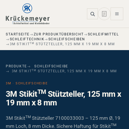
Skip to main navigation
Skip to main content
Skip to page footer
STARTSEITE
ZUR PRODUKTÜBERSICHT
SCHLEIFMITTEL
SCHLEIFTECHNIK
SCHLEIFSCHEIBEN
TM
3M STIKIT
STÜTZTELLER, 125 MM X 19 MM X 8 MM
PRODUKTE
SCHLEIFSCHEIBE
TM
3M STIKIT
STÜTZTELLER, 125 MM X 19 MM X 8 MM
3M · SCHLEIFSCHEIBE
TM
3M Stikit
Stützteller, 125 mm x
19 mm x 8 mm
TM
3M Stikit
Stützteller 7100033003 – 125 mm Ø, 19
TM
mm Loch, 8 mm Dicke. Sichere Haftung für Stikit