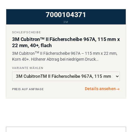
7000104371
3M
SCHLEIFSCHEIBE
3M Cubitron
II Fächerscheibe 967A, 115 mm x
TM
22 mm, 40+, flach
TM
3M Cubitron
II Fächerscheibe 967A – 115 mm x 22 mm,
Korn 40+. Höherer Abtrag bei niedrigem Druck…
VARIANTE WÄHLEN
Details ansehen
→
PREIS AUF ANFRAGE