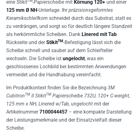
TM
eine
Stikit
-Papierscheibe
mit
Körnung 120+
und einer
125 mm Ø NH
-Unterlage. Ihr
präzisionsgeformtes
Keramikschleifkorn
schneidet durch das Substrat, statt es
zu verdrängen, und sorgt so für deutlich längere Standzeit
als herkömmliche Scheiben. Dank
Linered mit Tab
TM
Rückseite und der
Stikit
-Befestigung lässt sich die
Scheibe schnell und sauber auf dem Schleifteller
wechseln. Die Scheibe ist
ungelocht
, was ein
geschlossenes Lochbild bei bestimmten Anwendungen
vermeidet und die Handhabung vereinfacht.
Im Produktkontext finden Sie die Bezeichnung
3M
TM
TM
Cubitron
II Stikit
Papierscheibe 732U, 120+ C-weight,
125 mm x NH, Linered w/Tab, ungelocht
mit der
Artikelnummer
7100044457
– eine kompakte Darstellung
der Leistungsmerkmale und der Einsatzvielfalt dieser
Scheibe.