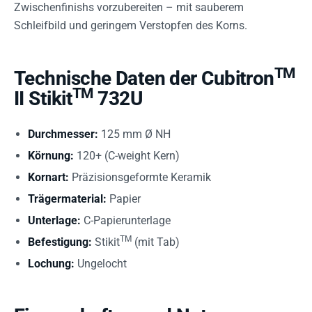
Zwischenfinishs vorzubereiten – mit sauberem
Schleifbild und geringem Verstopfen des Korns.
TM
Technische Daten der Cubitron
TM
II Stikit
732U
Durchmesser:
125 mm Ø NH
Körnung:
120+ (C-weight Kern)
Kornart:
Präzisionsgeformte Keramik
Trägermaterial:
Papier
Unterlage:
C-Papierunterlage
TM
Befestigung:
Stikit
(mit Tab)
Lochung:
Ungelocht