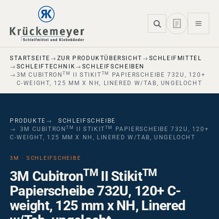
Skip to main navigation
Skip to main content
Skip to page footer
STARTSEITE
ZUR PRODUKTÜBERSICHT
SCHLEIFMITTEL
SCHLEIFTECHNIK
SCHLEIFSCHEIBEN
TM
TM
3M CUBITRON
II STIKIT
PAPIERSCHEIBE 732U, 120+
C-WEIGHT, 125 MM X NH, LINERED W/TAB, UNGELOCHT
PRODUKTE
SCHLEIFSCHEIBE
TM
TM
3M CUBITRON
II STIKIT
PAPIERSCHEIBE 732U, 120+
C-WEIGHT, 125 MM X NH, LINERED W/TAB, UNGELOCHT
3M · SCHLEIFSCHEIBE
TM
TM
3M Cubitron
II Stikit
Papierscheibe 732U, 120+ C-
weight, 125 mm x NH, Linered