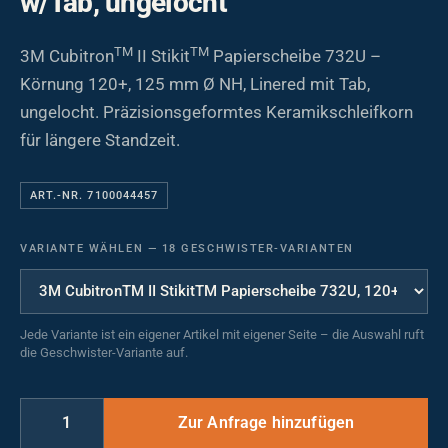
w/Tab, ungelocht
TM
TM
3M Cubitron
II Stikit
Papierscheibe 732U –
Körnung 120+, 125 mm Ø NH, Linered mit Tab,
ungelocht. Präzisionsgeformtes Keramikschleifkorn
für längere Standzeit.
ART.-NR. 7100044457
VARIANTE WÄHLEN
—
18 GESCHWISTER-VARIANTEN
Jede Variante ist ein eigener Artikel mit eigener Seite – die Auswahl ruft
die Geschwister-Variante auf.