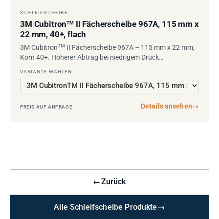
SCHLEIFSCHEIBE
3M Cubitron
II Fächerscheibe 967A, 115 mm x
TM
22 mm, 40+, flach
TM
3M Cubitron
II Fächerscheibe 967A – 115 mm x 22 mm,
Korn 40+. Höherer Abtrag bei niedrigem Druck…
VARIANTE WÄHLEN
Details ansehen
→
PREIS AUF ANFRAGE
←
Zurück
Alle Schleifscheibe Produkte
→