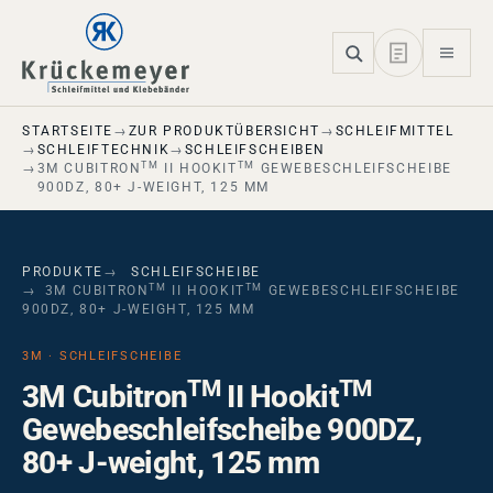
Skip to main navigation
Skip to main content
Skip to page footer
STARTSEITE
ZUR PRODUKTÜBERSICHT
SCHLEIFMITTEL
SCHLEIFTECHNIK
SCHLEIFSCHEIBEN
TM
TM
3M CUBITRON
II HOOKIT
GEWEBESCHLEIFSCHEIBE
900DZ, 80+ J-WEIGHT, 125 MM
PRODUKTE
SCHLEIFSCHEIBE
TM
TM
3M CUBITRON
II HOOKIT
GEWEBESCHLEIFSCHEIBE
900DZ, 80+ J-WEIGHT, 125 MM
3M · SCHLEIFSCHEIBE
TM
TM
3M Cubitron
II Hookit
Gewebeschleifscheibe 900DZ,
80+ J-weight, 125 mm