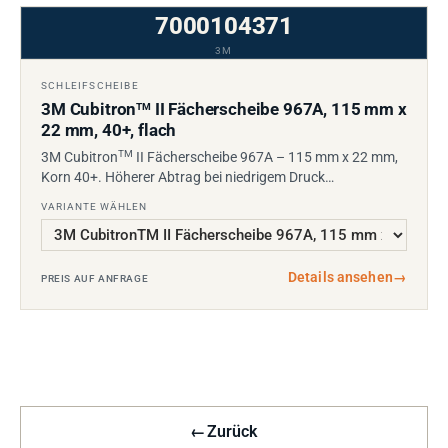
7000104371
3M
SCHLEIFSCHEIBE
3M Cubitron
II Fächerscheibe 967A, 115 mm x
TM
22 mm, 40+, flach
TM
3M Cubitron
II Fächerscheibe 967A – 115 mm x 22 mm,
Korn 40+. Höherer Abtrag bei niedrigem Druck…
VARIANTE WÄHLEN
Details ansehen
→
PREIS AUF ANFRAGE
←
Zurück