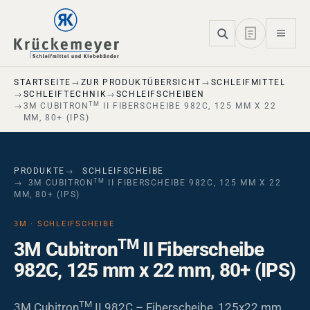
Skip to main navigation
Skip to main content
Skip to page footer
STARTSEITE
ZUR PRODUKTÜBERSICHT
SCHLEIFMITTEL
SCHLEIFTECHNIK
SCHLEIFSCHEIBEN
TM
3M CUBITRON
II FIBERSCHEIBE 982C, 125 MM X 22
MM, 80+ (IPS)
PRODUKTE
SCHLEIFSCHEIBE
TM
3M CUBITRON
II FIBERSCHEIBE 982C, 125 MM X 22
MM, 80+ (IPS)
3M · SCHLEIFSCHEIBE
TM
3M Cubitron
II Fiberscheibe
982C, 125 mm x 22 mm, 80+ (IPS)
TM
3M Cubitron
II 982C – Fiberscheibe, 125x22 mm,