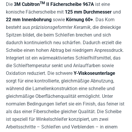
TM
Die
3M Cubitron
II Fächerscheibe 967A
ist eine
konische Fächerscheibe mit
125 mm Durchmesser
und
22 mm Innenbohrung
sowie
Körnung 60+
. Das Korn
besteht aus
präzisionsgeformter Keramik
, die dreieckige
Spitzen bildet, die beim Schleifen brechen und sich
dadurch kontinuierlich neu schärfen. Dadurch erzielt die
Scheibe einen hohen Abtrag bei niedrigem Anpressdruck.
Integriert ist ein wärmeaktiviertes Schleifhilfsmittel, das
die Schleiftemperatur senkt und Anlauffarben sowie
Oxidation reduziert. Die schwere
Y-Viskoseunterlage
sorgt für eine kontrollierte, gleichmäßige Abnutzung,
während die Lamellenkonstruktion eine schnelle und
gleichmäßige Oberflächenqualität ermöglicht. Unter
normalen Bedingungen liefert sie ein Finish, das feiner ist
als das einer Fiberscheibe gleicher Qualität. Die Scheibe
ist speziell für Winkelschleifer konzipiert, um zwei
Arbeitsschritte – Schleifen und Verblenden – in einem