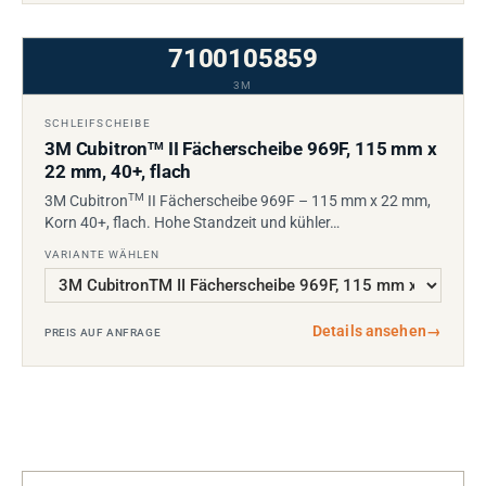
7100105859
3M
SCHLEIFSCHEIBE
3M Cubitron
II Fächerscheibe 969F, 115 mm x
TM
22 mm, 40+, flach
TM
3M Cubitron
II Fächerscheibe 969F – 115 mm x 22 mm,
Korn 40+, flach. Hohe Standzeit und kühler…
VARIANTE WÄHLEN
Details ansehen
→
PREIS AUF ANFRAGE