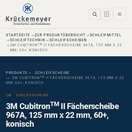
Skip to main navigation
Skip to main content
Skip to page footer
STARTSEITE
ZUR PRODUKTÜBERSICHT
SCHLEIFMITTEL
SCHLEIFTECHNIK
SCHLEIFSCHEIBEN
TM
3M CUBITRON
II FÄCHERSCHEIBE 967A, 125 MM X 22
MM, 60+, KONISCH
PRODUKTE
SCHLEIFSCHEIBE
TM
3M CUBITRON
II FÄCHERSCHEIBE 967A, 125 MM X 22
MM, 60+, KONISCH
3M · SCHLEIFSCHEIBE
TM
3M Cubitron
II Fächerscheibe
967A, 125 mm x 22 mm, 60+,
konisch