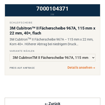
7000104371
3M
SCHLEIFSCHEIBE
3M Cubitron
II Fächerscheibe 967A, 115 mm x
TM
22 mm, 40+, flach
TM
3M Cubitron
II Fächerscheibe 967A – 115 mm x 22 mm,
Korn 40+. Höherer Abtrag bei niedrigem Druck…
VARIANTE WÄHLEN
Details ansehen
→
PREIS AUF ANFRAGE
←
Zurück