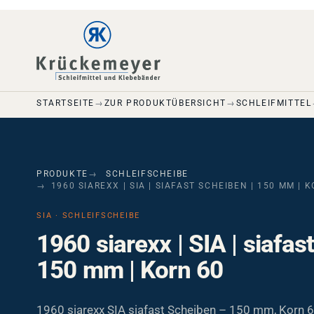
Skip to main navigation
Skip to main content
Skip to page footer
STARTSEITE
ZUR PRODUKTÜBERSICHT
SCHLEIFMITTEL
PRODUKTE
SCHLEIFSCHEIBE
1960 SIAREXX | SIA | SIAFAST SCHEIBEN | 150 MM | 
SIA · SCHLEIFSCHEIBE
1960 siarexx | SIA | siafas
150 mm | Korn 60
1960 siarexx SIA siafast Scheiben – 150 mm, Korn 6