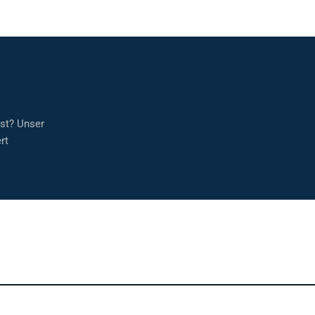
sst? Unser
rt