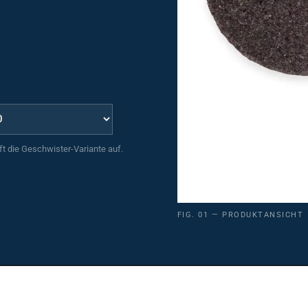
uft die Geschwister-Variante auf.
FIG. 01 — PRODUKTANSICHT