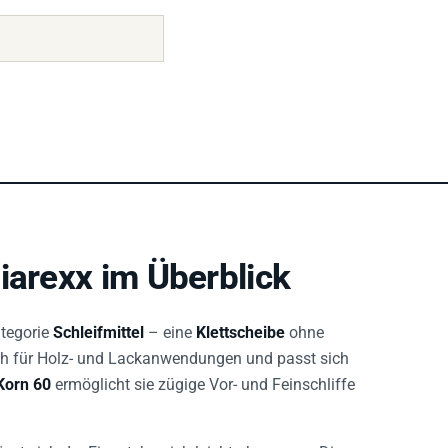
iarexx im Überblick
tegorie
Schleifmittel
– eine
Klettscheibe
ohne
sich für Holz- und Lackanwendungen und passt sich
Korn 60
ermöglicht sie zügige Vor- und Feinschliffe
sst sich der Einsatzbereich leicht abgrenzen. Die