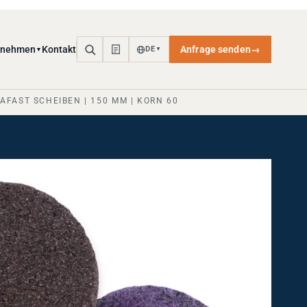
rnehmen
Kontakt
Anfrage senden
→
DE
▼
▼
SIAFAST SCHEIBEN | 150 MM | KORN 60