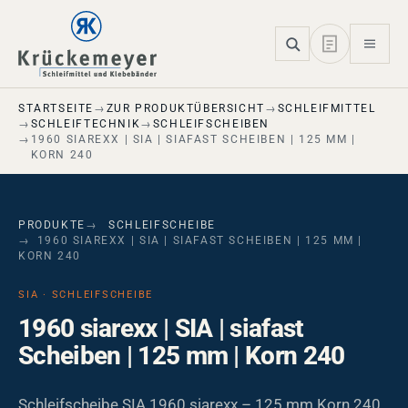
Skip to main navigation
Skip to main content
Skip to page footer
STARTSEITE
ZUR PRODUKTÜBERSICHT
SCHLEIFMITTEL
SCHLEIFTECHNIK
SCHLEIFSCHEIBEN
1960 SIAREXX | SIA | SIAFAST SCHEIBEN | 125 MM |
KORN 240
PRODUKTE
SCHLEIFSCHEIBE
1960 SIAREXX | SIA | SIAFAST SCHEIBEN | 125 MM |
KORN 240
SIA · SCHLEIFSCHEIBE
1960 siarexx | SIA | siafast
Scheiben | 125 mm | Korn 240
Schleifscheibe SIA 1960 siarexx – 125 mm Korn 240.