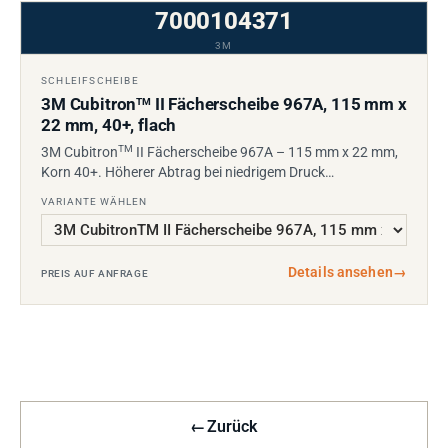
7000104371
3M
SCHLEIFSCHEIBE
3M Cubitron
II Fächerscheibe 967A, 115 mm x
TM
22 mm, 40+, flach
TM
3M Cubitron
II Fächerscheibe 967A – 115 mm x 22 mm,
Korn 40+. Höherer Abtrag bei niedrigem Druck…
VARIANTE WÄHLEN
Details ansehen
→
PREIS AUF ANFRAGE
←
Zurück