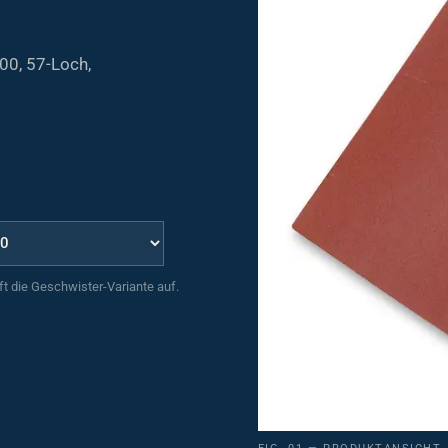
00, 57-Loch,
uft die Geschwister-Variante auf.
FIG. 01 — PRODUKTANSICHT