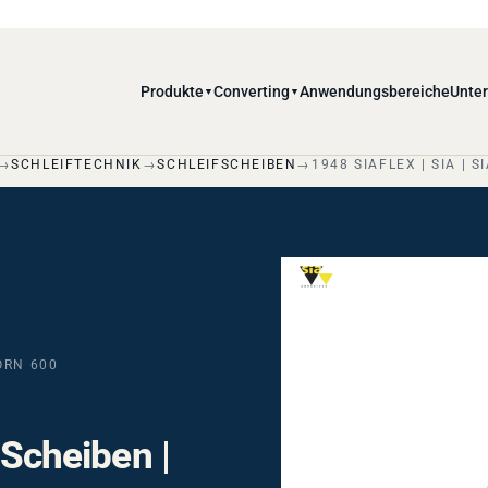
Produkte
Converting
Anwendungsbereiche
Unte
▼
▼
SCHLEIFTECHNIK
SCHLEIFSCHEIBEN
1948 SIAFLEX | SIA | 
KORN 600
t Scheiben |