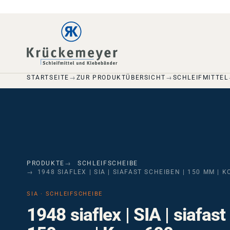
Skip to main navigation
Skip to main content
Skip to page footer
STARTSEITE
ZUR PRODUKTÜBERSICHT
SCHLEIFMITTEL
PRODUKTE
SCHLEIFSCHEIBE
1948 SIAFLEX | SIA | SIAFAST SCHEIBEN | 150 MM | 
SIA · SCHLEIFSCHEIBE
1948 siaflex | SIA | siafas
150 mm | Korn 600