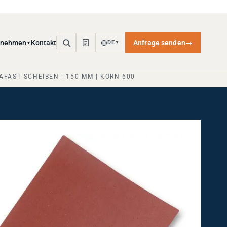
rnehmen
Kontakt
Anfrage senden
→
DE
▼
▼
SIAFAST SCHEIBEN | 150 MM | KORN 600