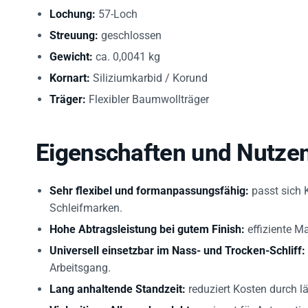
Lochung:
57-Loch
Streuung:
geschlossen
Gewicht:
ca. 0,0041 kg
Kornart:
Siliziumkarbid / Korund
Träger:
Flexibler Baumwollträger
Eigenschaften und Nutzen
Sehr flexibel und formanpassungsfähig:
passt sich 
Schleifmarken.
Hohe Abtragsleistung bei gutem Finish:
effiziente M
Universell einsetzbar im Nass- und Trocken-Schliff:
Arbeitsgang.
Lang anhaltende Standzeit:
reduziert Kosten durch l
Vielseitiges Allroundprodukt:
geeignet für Automotiv