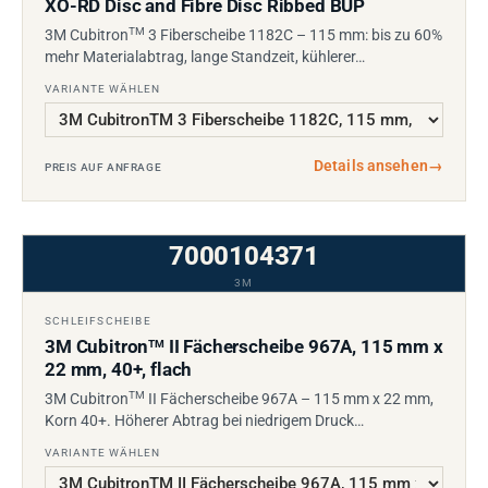
XO-RD Disc and Fibre Disc Ribbed BUP
TM
3M Cubitron
3 Fiberscheibe 1182C – 115 mm: bis zu 60%
mehr Materialabtrag, lange Standzeit, kühlerer…
VARIANTE WÄHLEN
Details ansehen
→
PREIS AUF ANFRAGE
7000104371
3M
SCHLEIFSCHEIBE
3M Cubitron
II Fächerscheibe 967A, 115 mm x
TM
22 mm, 40+, flach
TM
3M Cubitron
II Fächerscheibe 967A – 115 mm x 22 mm,
Korn 40+. Höherer Abtrag bei niedrigem Druck…
VARIANTE WÄHLEN