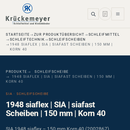
Skip to main navigation
Skip to main content
Skip to page footer
STARTSEITE
ZUR PRODUKTÜBERSICHT
SCHLEIFMITTEL
SCHLEIFTECHNIK
SCHLEIFSCHEIBEN
1948 SIAFLEX | SIA | SIAFAST SCHEIBEN | 150 MM |
KORN 40
PRODUKTE
SCHLEIFSCHEIBE
1948 SIAFLEX | SIA | SIAFAST SCHEIBEN | 150 MM |
KORN 40
SIA · SCHLEIFSCHEIBE
1948 siaflex | SIA | siafast
Scheiben | 150 mm | Korn 40
SIA 1948 siaflex – 150 mm Korn 40 (2002867).