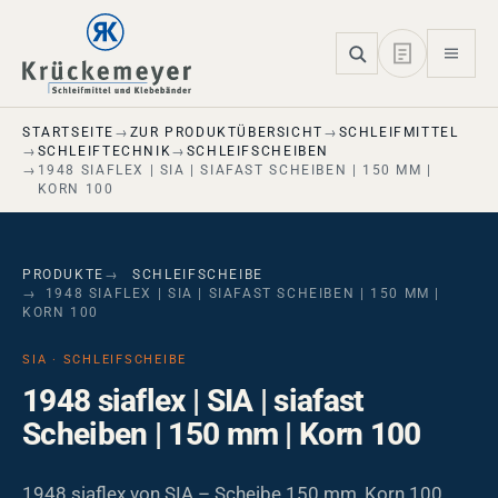
Skip to main navigation
Skip to main content
Skip to page footer
STARTSEITE
ZUR PRODUKTÜBERSICHT
SCHLEIFMITTEL
SCHLEIFTECHNIK
SCHLEIFSCHEIBEN
1948 SIAFLEX | SIA | SIAFAST SCHEIBEN | 150 MM |
KORN 100
PRODUKTE
SCHLEIFSCHEIBE
1948 SIAFLEX | SIA | SIAFAST SCHEIBEN | 150 MM |
KORN 100
SIA · SCHLEIFSCHEIBE
1948 siaflex | SIA | siafast
Scheiben | 150 mm | Korn 100
1948 siaflex von SIA – Scheibe 150 mm, Korn 100.