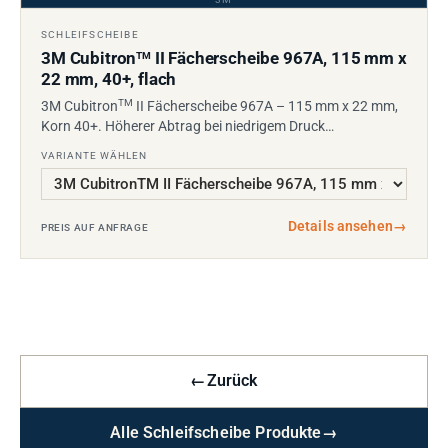
SCHLEIFSCHEIBE
3M Cubitron
II Fächerscheibe 967A, 115 mm x
TM
22 mm, 40+, flach
TM
3M Cubitron
II Fächerscheibe 967A – 115 mm x 22 mm,
Korn 40+. Höherer Abtrag bei niedrigem Druck…
VARIANTE WÄHLEN
Details ansehen
→
PREIS AUF ANFRAGE
←
Zurück
Alle Schleifscheibe Produkte
→