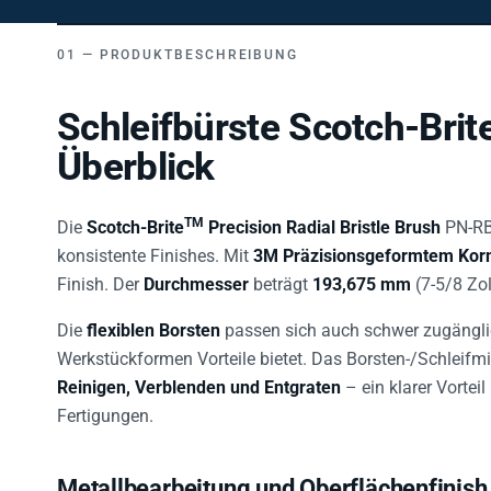
PRODUKTBESCHREIBUNG
Schleifbürste Scotch-Brit
Überblick
TM
Die
Scotch-Brite
Precision Radial Bristle Brush
PN-RB
konsistente Finishes. Mit
3M Präzisionsgeformtem Kor
Finish. Der
Durchmesser
beträgt
193,675 mm
(7-5/8 Zo
Die
flexiblen Borsten
passen sich auch schwer zugängli
Werkstückformen Vorteile bietet. Das Borsten-/Schleifmi
Reinigen, Verblenden und Entgraten
– ein klarer Vortei
Fertigungen.
Metallbearbeitung und Oberflächenfinish