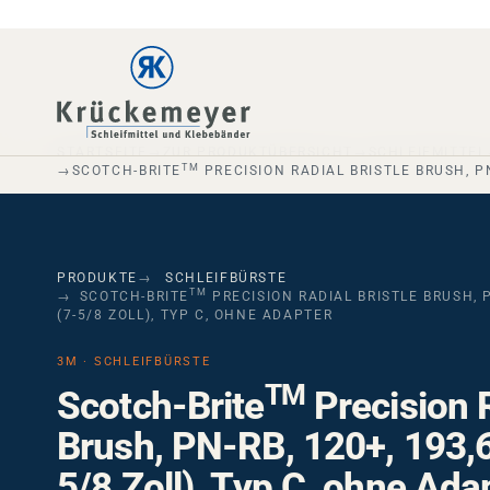
Skip to main navigation
Skip to main content
Skip to page footer
STARTSEITE
ZUR PRODUKTÜBERSICHT
SCHLEIFMITTEL
TM
SCOTCH-BRITE
PRECISION RADIAL BRISTLE BRUSH, PN
PRODUKTE
SCHLEIFBÜRSTE
TM
SCOTCH-BRITE
PRECISION RADIAL BRISTLE BRUSH, P
(7-5/8 ZOLL), TYP C, OHNE ADAPTER
3M · SCHLEIFBÜRSTE
TM
Scotch-Brite
Precision R
Brush, PN-RB, 120+, 193,
5/8 Zoll), Typ C, ohne Ada