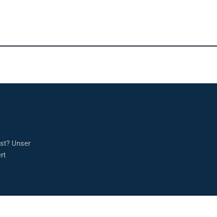
sst? Unser
rt