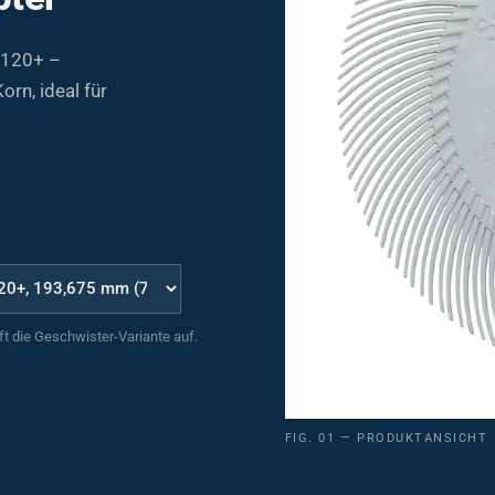
 120+ –
rn, ideal für
uft die Geschwister-Variante auf.
FIG. 01 — PRODUKTANSICHT