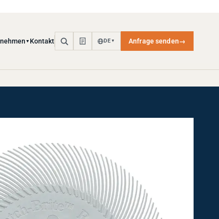
rnehmen
Kontakt
Anfrage senden
→
DE
▼
▼