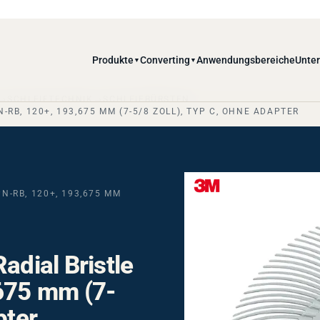
Produkte
Converting
Anwendungsbereiche
Unte
▼
▼
SCHLEIFTECHNIK
SCHLEIFBÜRSTEN
-RB, 120+, 193,675 MM (7-5/8 ZOLL), TYP C, OHNE ADAPTER
N-RB, 120+, 193,675 MM
adial Bristle
675 mm (7-
pter