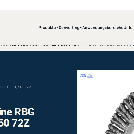
Produkte
Converting
Anwendungsbereiche
Unte
▼
▼
SCHLEIFTECHNIK
SCHLEIFBÜRSTEN
PFERD RUNDBÜRSTEN PIP
CT ST 0,50 72Z
ine RBG
50 72Z