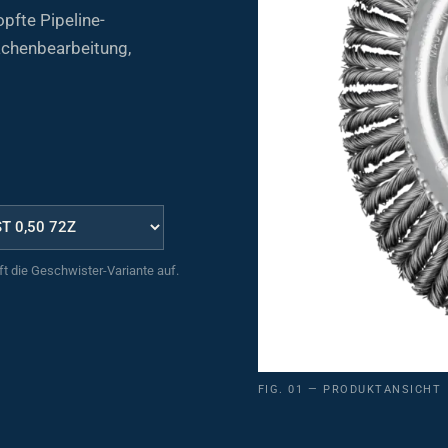
fte Pipeline-
ächenbearbeitung,
uft die Geschwister-Variante auf.
FIG. 01 — PRODUKTANSICHT