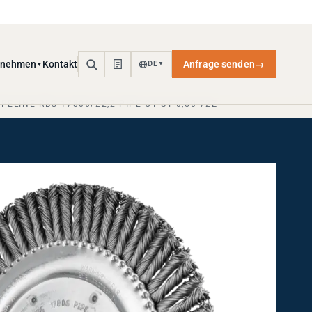
rnehmen
Kontakt
Anfrage senden
→
DE
▼
▼
ELINE RBG 17806/22,2 PIPE CT ST 0,50 72Z