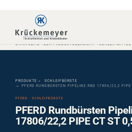
Skip to main navigation
Skip to main content
Skip to page footer
STARTSEITE
ZUR PRODUKTÜBERSICHT
SCHLEIFMITTEL
PRODUKTE
SCHLEIFBÜRSTE
PFERD RUNDBÜRSTEN PIPELINE RBG 17806/22,2 PIPE 
PFERD · SCHLEIFBÜRSTE
PFERD Rundbürsten Pipel
17806/22,2 PIPE CT ST 0,