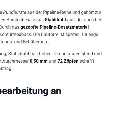
ne
Rundbürste
aus der Pipeline-Reihe und gehört zur
emen Bürstenbesatz aus
Stahldraht
aus, der auch bei
 Durch das
gezopfte Pipeline-Besatzmaterial
Konturfeedback. Die Bauform ist speziell für enge
itungs- und Behälterbau.
ung; Stahldraht hält hohen Temperaturen stand und
rahtdurchmesser
0,50 mm
und
72 Zöpfen
schafft
abtrag.
bearbeitung an