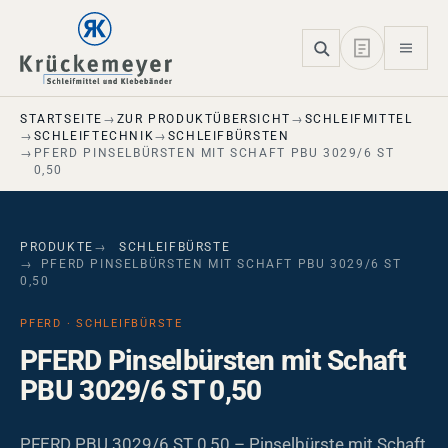
Skip to main navigation
Skip to main content
Skip to page footer
STARTSEITE
ZUR PRODUKTÜBERSICHT
SCHLEIFMITTEL
SCHLEIFTECHNIK
SCHLEIFBÜRSTEN
PFERD PINSELBÜRSTEN MIT SCHAFT PBU 3029/6 ST
0,50
PRODUKTE
SCHLEIFBÜRSTE
PFERD PINSELBÜRSTEN MIT SCHAFT PBU 3029/6 ST
0,50
PFERD · SCHLEIFBÜRSTE
PFERD Pinselbürsten mit Schaft
PBU 3029/6 ST 0,50
PFERD PBU 3029/6 ST 0,50 – Pinselbürste mit Schaft