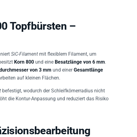
0 Topfbürsten –
niert
SiC-Filament
mit flexiblem Filament, um
besitzt
Korn 800
und eine
Besatzlänge von 6 mm
.
tdurchmesser von 3 mm
und einer
Gesamtlänge
arbeiten auf kleinen Flächen.
t
befestigt, wodurch der Schleifkörnerradius nicht
rhöht die Kontur-Anpassung und reduziert das Risiko
äzisionsbearbeitung