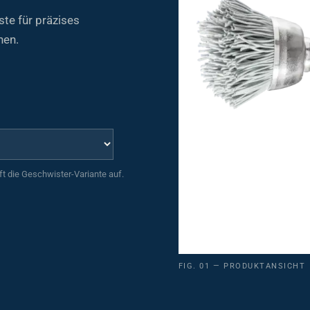
te für präzises
hen.
uft die Geschwister-Variante auf.
FIG. 01 — PRODUKTANSICHT