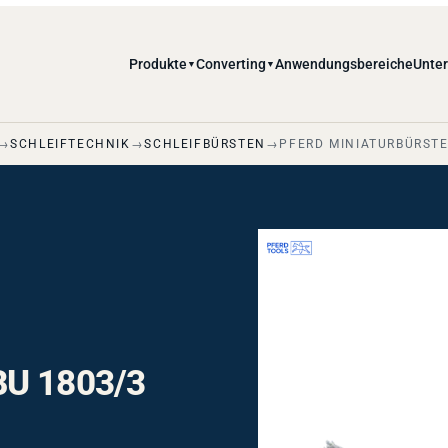
Produkte
Converting
Anwendungsbereiche
Unte
▼
▼
SCHLEIFTECHNIK
SCHLEIFBÜRSTEN
PFERD MINIATURBÜRSTEN
BU 1803/3