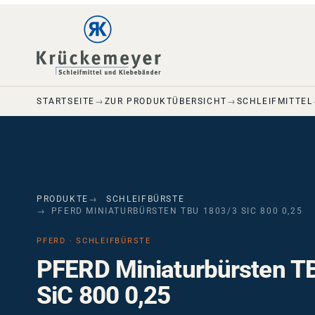
Skip to main navigation
Skip to main content
Skip to page footer
STARTSEITE
ZUR PRODUKTÜBERSICHT
SCHLEIFMITTEL
PRODUKTE
SCHLEIFBÜRSTE
PFERD MINIATURBÜRSTEN TBU 1803/3 SIC 800 0,25
PFERD · SCHLEIFBÜRSTE
PFERD Miniaturbürsten T
SiC 800 0,25