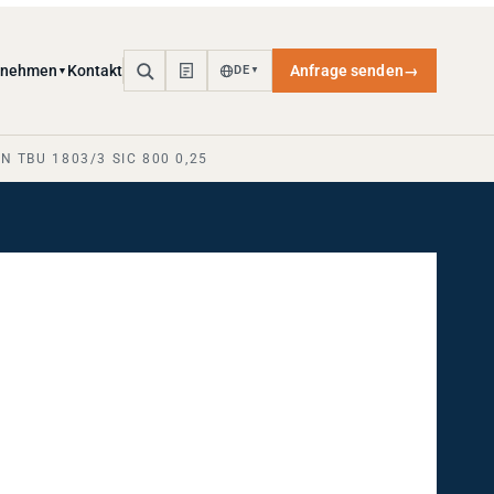
rnehmen
Kontakt
Anfrage senden
→
DE
▼
▼
 TBU 1803/3 SIC 800 0,25