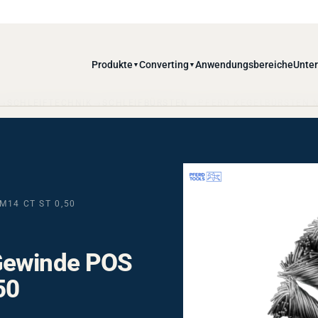
Produkte
Converting
Anwendungsbereiche
Unte
▼
▼
SCHLEIFTECHNIK
SCHLEIFBÜRSTEN
PFERD KEGELBÜRSTEN M
M14 CT ST 0,50
Gewinde POS
50