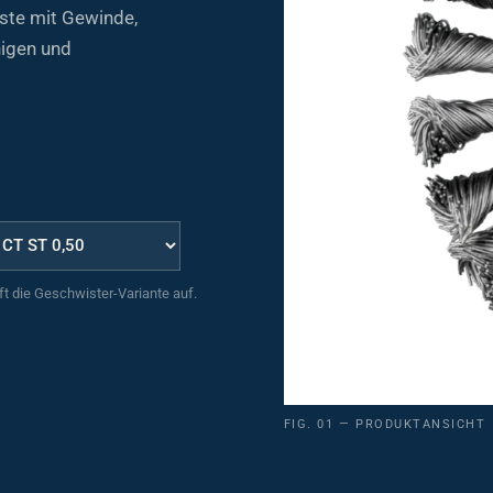
te mit Gewinde,
nigen und
uft die Geschwister-Variante auf.
FIG. 01 — PRODUKTANSICHT