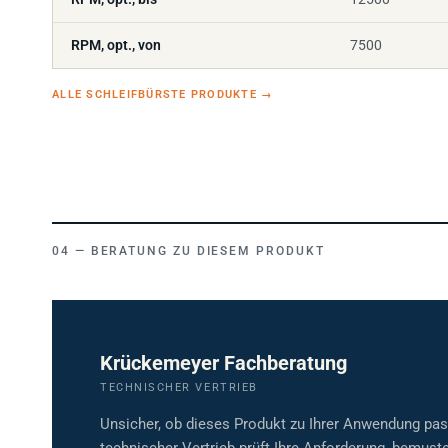
RPM, opt., von
7500
ALLE SCHLEIFBÜRSTE PRODUKTE
→
BERATUNG ZU DIESEM PRODUKT
Krückemeyer Fachberatung
TECHNISCHER VERTRIEB
Unsicher, ob dieses Produkt zu Ihrer Anwendung pa
technischer Vertrieb prüft Ihre Anforderung, bemuste