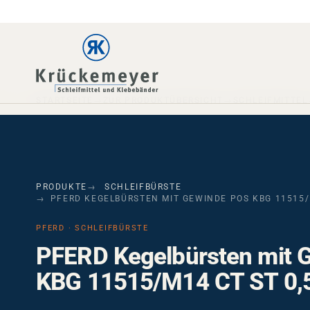
Skip to main navigation
Skip to main content
Skip to page footer
STARTSEITE
ZUR PRODUKTÜBERSICHT
SCHLEIFMITTEL
PRODUKTE
SCHLEIFBÜRSTE
PFERD KEGELBÜRSTEN MIT GEWINDE POS KBG 11515/
PFERD · SCHLEIFBÜRSTE
PFERD Kegelbürsten mit 
KBG 11515/M14 CT ST 0,