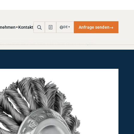
rnehmen
Kontakt
Anfrage senden
→
DE
▼
▼
IT GEWINDE POS KBG 11515/M14 CT ST 0,50