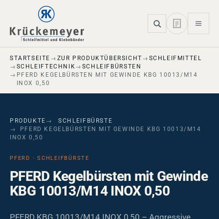
Skip to main navigation
Skip to main content
Skip to page footer
STARTSEITE
ZUR PRODUKTÜBERSICHT
SCHLEIFMITTEL
SCHLEIFTECHNIK
SCHLEIFBÜRSTEN
PFERD KEGELBÜRSTEN MIT GEWINDE KBG 10013/M14
INOX 0,50
PRODUKTE
SCHLEIFBÜRSTE
PFERD KEGELBÜRSTEN MIT GEWINDE KBG 10013/M14
INOX 0,50
PFERD · SCHLEIFBÜRSTE
PFERD Kegelbürsten mit Gewinde
KBG 10013/M14 INOX 0,50
PFERD KBG 10013/M14 INOX 0,50 – Aggressive