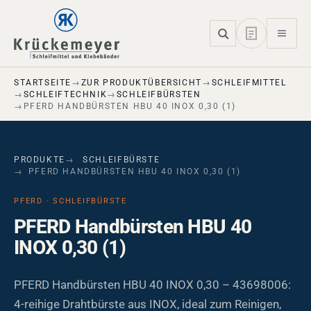
Skip to main navigation
Skip to main content
Skip to page footer
STARTSEITE
ZUR PRODUKTÜBERSICHT
SCHLEIFMITTEL
SCHLEIFTECHNIK
SCHLEIFBÜRSTEN
PFERD HANDBÜRSTEN HBU 40 INOX 0,30 (1)
PRODUKTE
SCHLEIFBÜRSTE
PFERD HANDBÜRSTEN HBU 40 INOX 0,30 (1)
PFERD · SCHLEIFBÜRSTE
PFERD Handbürsten HBU 40
INOX 0,30 (1)
PFERD Handbürsten HBU 40 INOX 0,30 – 43698006:
4-reihige Drahtbürste aus INOX, ideal zum Reinigen,