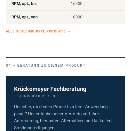
RPM, opt., bis
16300
RPM, opt., von
10000
ALLE SCHLEIFBÜRSTE PRODUKTE
→
BERATUNG ZU DIESEM PRODUKT
Krückemeyer Fachberatung
TECHNISCHER VERTRIEB
Unsicher, ob dieses Produkt zu Ihrer Anwendung
passt? Unser technischer Vertrieb prüft Ihre
Anforderung, bemustert Alternativen und kalkuliert
Sonderanfertigungen.