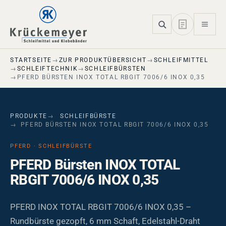
Skip to main navigation
Skip to main content
Skip to page footer
STARTSEITE
ZUR PRODUKTÜBERSICHT
SCHLEIFMITTEL
SCHLEIFTECHNIK
SCHLEIFBÜRSTEN
PFERD BÜRSTEN INOX TOTAL RBGIT 7006/6 INOX 0,35
PRODUKTE
SCHLEIFBÜRSTE
PFERD BÜRSTEN INOX TOTAL RBGIT 7006/6 INOX 0,35
PFERD · SCHLEIFBÜRSTE
PFERD Bürsten INOX TOTAL
RBGIT 7006/6 INOX 0,35
PFERD INOX TOTAL RBGIT 7006/6 INOX 0,35 –
Rundbürste gezopft, 6 mm Schaft, Edelstahl-Draht