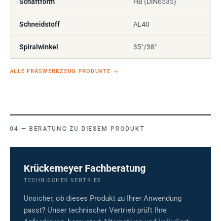
Schaftform
HB (DIN6535)
Schneidstoff
AL40
Spiralwinkel
35°/38°
ALLE FRÄSWERKZEUG PRODUKTE
→
BERATUNG ZU DIESEM PRODUKT
Krückemeyer Fachberatung
TECHNISCHER VERTRIEB
Unsicher, ob dieses Produkt zu Ihrer Anwendung
passt? Unser technischer Vertrieb prüft Ihre