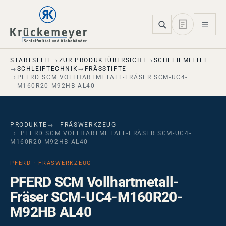
Skip to main navigation
Skip to main content
Skip to page footer
STARTSEITE
ZUR PRODUKTÜBERSICHT
SCHLEIFMITTEL
SCHLEIFTECHNIK
FRÄSSTIFTE
PFERD SCM VOLLHARTMETALL-FRÄSER SCM-UC4-
M160R20-M92HB AL40
PRODUKTE
FRÄSWERKZEUG
PFERD SCM VOLLHARTMETALL-FRÄSER SCM-UC4-
M160R20-M92HB AL40
PFERD · FRÄSWERKZEUG
PFERD SCM Vollhartmetall-
Fräser SCM-UC4-M160R20-
M92HB AL40