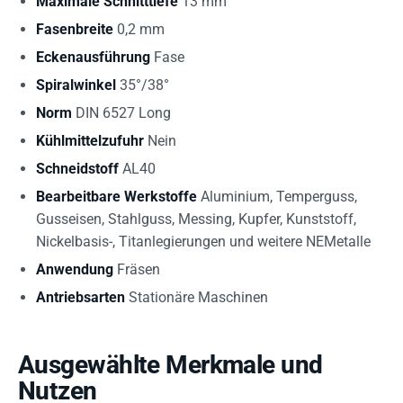
Maximale Schnitttiefe
13 mm
Fasenbreite
0,2 mm
Eckenausführung
Fase
Spiralwinkel
35°/38°
Norm
DIN 6527 Long
Kühlmittelzufuhr
Nein
Schneidstoff
AL40
Bearbeitbare Werkstoffe
Aluminium, Temperguss,
Gusseisen, Stahlguss, Messing, Kupfer, Kunststoff,
Nickelbasis-, Titanlegierungen und weitere NEMetalle
Anwendung
Fräsen
Antriebsarten
Stationäre Maschinen
Ausgewählte Merkmale und
Nutzen