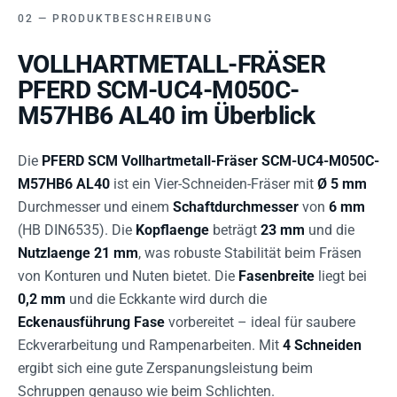
PRODUKTBESCHREIBUNG
VOLLHARTMETALL-FRÄSER
PFERD SCM-UC4-M050C-
M57HB6 AL40 im Überblick
Die
PFERD SCM Vollhartmetall-Fräser SCM-UC4-M050C-
M57HB6 AL40
ist ein Vier-Schneiden-Fräser mit
Ø 5 mm
Durchmesser und einem
Schaftdurchmesser
von
6 mm
(HB DIN6535). Die
Kopflaenge
beträgt
23 mm
und die
Nutzlaenge
21 mm
, was robuste Stabilität beim Fräsen
von Konturen und Nuten bietet. Die
Fasenbreite
liegt bei
0,2 mm
und die Eckkante wird durch die
Eckenausführung Fase
vorbereitet – ideal für saubere
Eckverarbeitung und Rampenarbeiten. Mit
4 Schneiden
ergibt sich eine gute Zerspanungsleistung beim
Schruppen genauso wie beim Schlichten.