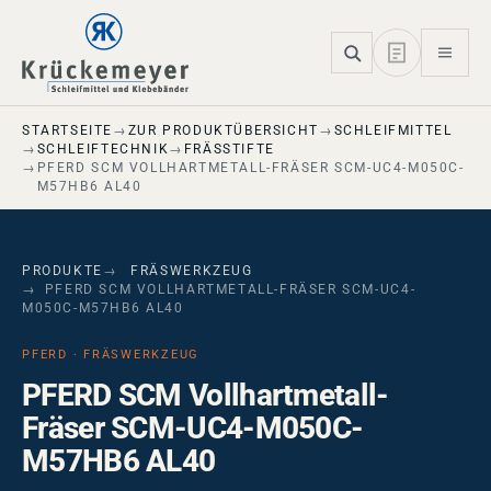
Skip to main navigation
Skip to main content
Skip to page footer
STARTSEITE
ZUR PRODUKTÜBERSICHT
SCHLEIFMITTEL
SCHLEIFTECHNIK
FRÄSSTIFTE
PFERD SCM VOLLHARTMETALL-FRÄSER SCM-UC4-M050C-
M57HB6 AL40
PRODUKTE
FRÄSWERKZEUG
PFERD SCM VOLLHARTMETALL-FRÄSER SCM-UC4-
M050C-M57HB6 AL40
PFERD · FRÄSWERKZEUG
PFERD SCM Vollhartmetall-
Fräser SCM-UC4-M050C-
M57HB6 AL40