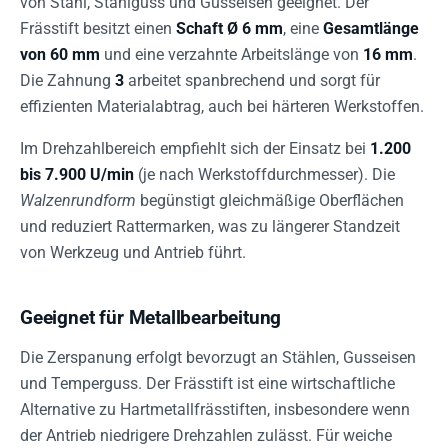
von Stahl, Stahlguss und Gusseisen geeignet. Der
Frässtift besitzt einen
Schaft Ø 6 mm
, eine
Gesamtlänge
von 60 mm
und eine verzahnte Arbeitslänge von
16 mm
.
Die Zahnung
3
arbeitet spanbrechend und sorgt für
effizienten Materialabtrag, auch bei härteren Werkstoffen.
Im Drehzahlbereich empfiehlt sich der Einsatz bei
1.200
bis 7.900 U/min
(je nach Werkstoffdurchmesser). Die
Walzenrundform
begünstigt gleichmäßige Oberflächen
und reduziert Rattermarken, was zu längerer Standzeit
von Werkzeug und Antrieb führt.
Geeignet für Metallbearbeitung
Die Zerspanung erfolgt bevorzugt an Stählen, Gusseisen
und Temperguss. Der Frässtift ist eine wirtschaftliche
Alternative zu Hartmetallfrässtiften, insbesondere wenn
der Antrieb niedrigere Drehzahlen zulässt. Für weiche