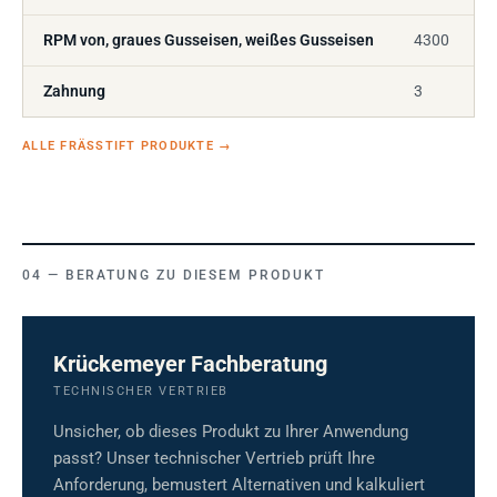
RPM von, graues Gusseisen, weißes Gusseisen
4300
Zahnung
3
ALLE FRÄSSTIFT PRODUKTE
→
BERATUNG ZU DIESEM PRODUKT
Krückemeyer Fachberatung
TECHNISCHER VERTRIEB
Unsicher, ob dieses Produkt zu Ihrer Anwendung
passt? Unser technischer Vertrieb prüft Ihre
Anforderung, bemustert Alternativen und kalkuliert