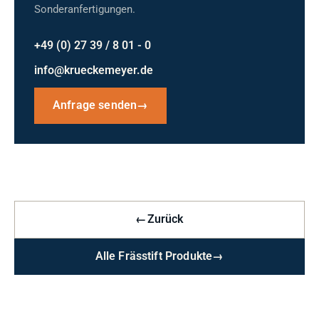
Sonderanfertigungen.
+49 (0) 27 39 / 8 01 - 0
info@krueckemeyer.de
Anfrage senden
→
←
Zurück
Alle Frässtift Produkte
→