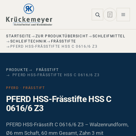
Skip to main navigation
Skip to main content
Skip to page footer
STARTSEITE
ZUR PRODUKTÜBERSICHT
SCHLEIFMITTEL
SCHLEIFTECHNIK
FRÄSSTIFTE
PFERD HSS-FRÄSSTIFTE HSS C 0616/6 Z3
PRODUKTE
FRÄSSTIFT
PFERD HSS-FRÄSSTIFTE HSS C 0616/6 Z3
PFERD · FRÄSSTIFT
PFERD HSS-Frässtifte HSS C
0616/6 Z3
PFERD HSS-Frässtift C 0616/6 Z3 – Walzenrundform,
Ø6 mm Schaft, 60 mm Gesamt, Zahn 3 mit