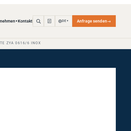
rnehmen
Kontakt
Anfrage senden
→
DE
▼
▼
E ZYA 0616/6 INOX