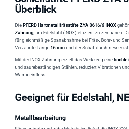
Überblick
Die
PFERD Hartmetallfrässtifte ZYA 0616/6 INOX
gehör
Zahnung
, um Edelstahl (INOX) effizient zu zerspanen. 
für gleichmäßige Spanabnahme bei Fräs-, Bohr- und Se
Verzahnte Länge
16 mm
und der Schaftdurchmesser is
Mit der INOX-Zahnung erzielt das Werkzeug eine
hochle
und säurebeständigen Stählen, reduziert Vibrationen u
Wärmeeinfluss.
Geeignet für Edelstahl, N
Metallbearbeitung
Für sehr harte und zähe Materialien liefert die INOX-ZY