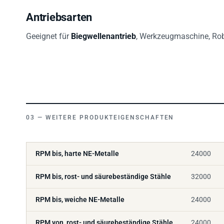
Antriebsarten
Geeignet für
Biegwellenantrieb
, Werkzeugmaschine, Robo
WEITERE PRODUKTEIGENSCHAFTEN
RPM bis, harte NE-Metalle
24000
RPM bis, rost- und säurebeständige Stähle
32000
RPM bis, weiche NE-Metalle
24000
RPM von, rost- und säurebeständige Stähle
24000