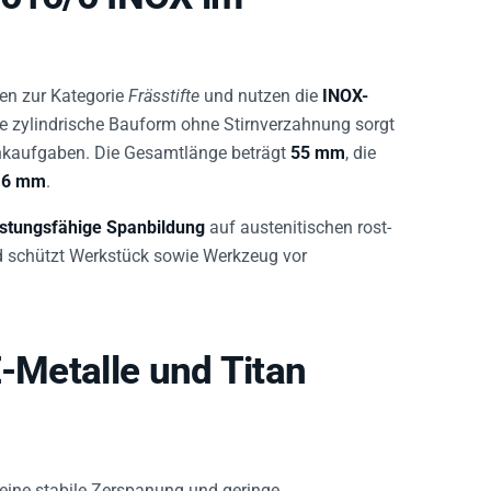
en zur Kategorie
Frässtifte
und nutzen die
INOX-
Die zylindrische Bauform ohne Stirnverzahnung sorgt
nkaufgaben. Die Gesamtlänge beträgt
55 mm
, die
t
6 mm
.
istungsfähige Spanbildung
auf austenitischen rost-
nd schützt Werkstück sowie Werkzeug vor
E-Metalle und Titan
A eine stabile Zerspanung und geringe