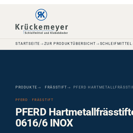
Skip to main navigation
Skip to main content
Skip to page footer
STARTSEITE
ZUR PRODUKTÜBERSICHT
SCHLEIFMITTEL
PRODUKTE
FRÄSSTIFT
PFERD HARTMETALLFRÄSSTIF
PFERD · FRÄSSTIFT
PFERD Hartmetallfrässtif
0616/6 INOX