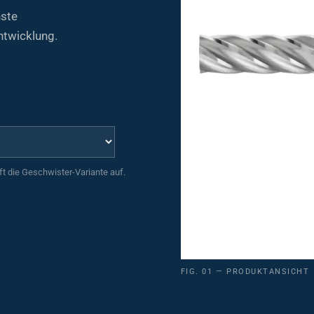
hste
ntwicklung.
uft die Geschwister-Variante auf.
FIG. 01 — PRODUKTANSICHT