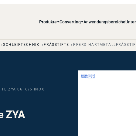
Produkte
Converting
Anwendungsbereiche
Unte
▼
▼
SCHLEIFTECHNIK
FRÄSSTIFTE
PFERD HARTMETALLFRÄSSTIFT
TE ZYA 0616/6 INOX
te ZYA