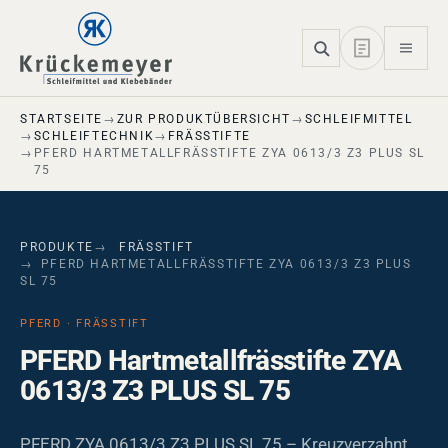
Skip to main navigation
Skip to main content
Skip to page footer
STARTSEITE
ZUR PRODUKTÜBERSICHT
SCHLEIFMITTEL
SCHLEIFTECHNIK
FRÄSSTIFTE
PFERD HARTMETALLFRÄSSTIFTE ZYA 0613/3 Z3 PLUS SL
75
PRODUKTE
FRÄSSTIFT
PFERD HARTMETALLFRÄSSTIFTE ZYA 0613/3 Z3 PLUS
SL 75
PFERD · FRÄSSTIFT
PFERD Hartmetallfrässtifte ZYA
0613/3 Z3 PLUS SL 75
PFERD ZYA 0613/3 Z3 PLUS SL 75 – Kreuzverzahnt,