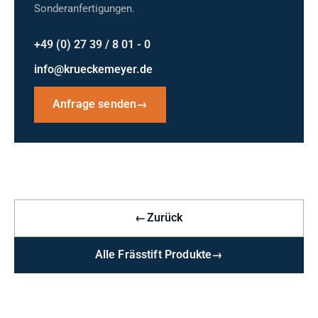
Sonderanfertigungen.
+49 (0) 27 39 / 8 01 - 0
info@krueckemeyer.de
Anfrage senden
→
←
Zurück
Alle Frässtift Produkte
→