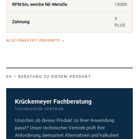
RPM bis, weiche NE-Metalle
15000
3
Zahnung
PLUS
ALLE FRÄSSTIFT PRODUKTE
→
BERATUNG ZU DIESEM PRODUKT
Krückemeyer Fachberatung
TECHNISCHER VERTRIEB
Unsicher, ob dieses Produkt zu Ihrer Anwendung
passt? Unser technischer Vertrieb prüft Ihre
Anforderung, bemustert Alternativen und kalkuliert