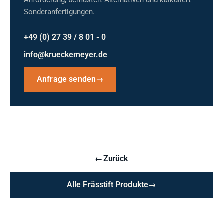
Anforderung, bemustert Alternativen und kalkuliert
Sonderanfertigungen.
+49 (0) 27 39 / 8 01 - 0
info@krueckemeyer.de
Anfrage senden
→
←
Zurück
Alle Frässtift Produkte
→