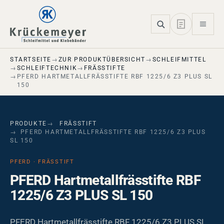
Skip to main navigation
Skip to main content
Skip to page footer
STARTSEITE
ZUR PRODUKTÜBERSICHT
SCHLEIFMITTEL
SCHLEIFTECHNIK
FRÄSSTIFTE
PFERD HARTMETALLFRÄSSTIFTE RBF 1225/6 Z3 PLUS SL
150
PRODUKTE
FRÄSSTIFT
PFERD HARTMETALLFRÄSSTIFTE RBF 1225/6 Z3 PLUS
SL 150
PFERD · FRÄSSTIFT
PFERD Hartmetallfrässtifte RBF
1225/6 Z3 PLUS SL 150
PFERD Hartmetallfrässtifte RBF 1225/6 Z3 PLUS SL