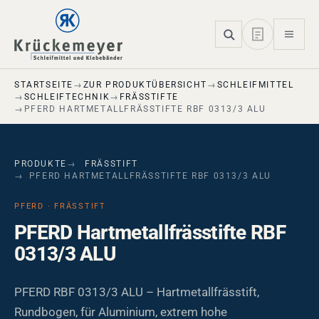
Skip to main navigation
Skip to main content
Skip to page footer
STARTSEITE
ZUR PRODUKTÜBERSICHT
SCHLEIFMITTEL
SCHLEIFTECHNIK
FRÄSSTIFTE
PFERD HARTMETALLFRÄSSTIFTE RBF 0313/3 ALU
PRODUKTE
FRÄSSTIFT
PFERD HARTMETALLFRÄSSTIFTE RBF 0313/3 ALU
PFERD · FRÄSSTIFT
PFERD Hartmetallfrässtifte RBF
0313/3 ALU
PFERD RBF 0313/3 ALU – Hartmetallfrässtift,
Rundbogen, für Aluminium, extrem hohe