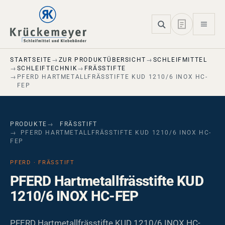
Skip to main navigation
Skip to main content
Skip to page footer
STARTSEITE
ZUR PRODUKTÜBERSICHT
SCHLEIFMITTEL
SCHLEIFTECHNIK
FRÄSSTIFTE
PFERD HARTMETALLFRÄSSTIFTE KUD 1210/6 INOX HC-
FEP
PRODUKTE
FRÄSSTIFT
PFERD HARTMETALLFRÄSSTIFTE KUD 1210/6 INOX HC-
FEP
PFERD · FRÄSSTIFT
PFERD Hartmetallfrässtifte KUD
1210/6 INOX HC-FEP
PFERD Hartmetallfrässtifte KUD 1210/6 INOX HC-